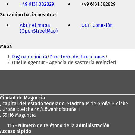
+49 6131 382829
+49 6131 382829
fax
y
Su camino hacia nosotros
dirección
de
Abrir el mapa
OCT
- Conexión
(
correo
(OpenStreetMap)
(
S
electrónico
S
e
e
a
Mapa
a
b
Estás
b
r
Página de inicio
Directorio de direcciones
r
e
aquí:
Quelle Agentur - Agencia de sastrería Weinzierl
e
e
e
n
Zona
n
u
de
u
n
n
a
los
a
n
Ciudad de Maguncia
pies
n
u
, capital del estado federado.
Stadthaus de Große Bleiche
u
e
. Große Bleiche 46/Löwenhofstraße 1
e
v
. 55116 Maguncia
v
a
a
p
115 - Número de teléfono de la administración
p
e
Acceso rápido
e
s