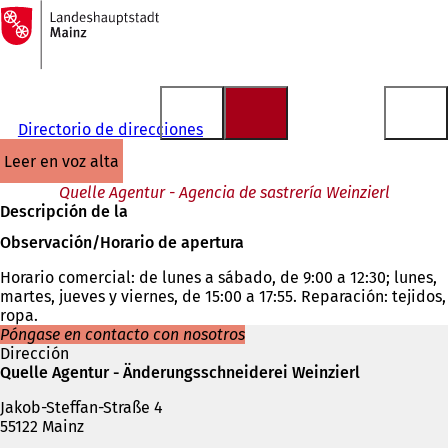
A
la
Saltar al contenido
página
de
inicio
Directorio de direcciones
leer en voz alta
Quelle Agentur - Agencia de sastrería Weinzierl
Descripción de la
Observación/Horario de apertura
Horario comercial: de lunes a sábado, de 9:00 a 12:30; lunes,
martes, jueves y viernes, de 15:00 a 17:55. Reparación: tejidos,
ropa.
Póngase en contacto con nosotros
Dirección
Quelle Agentur - Änderungsschneiderei Weinzierl
Jakob-Steffan-Straße 4
55122 Mainz
Teléfono,