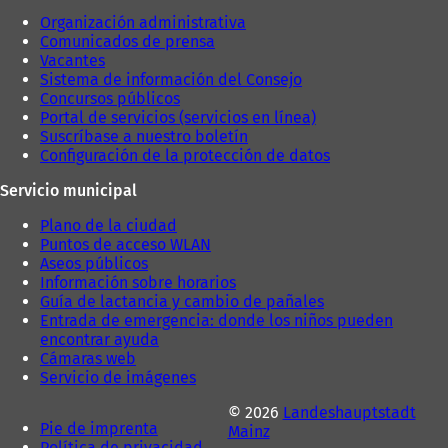
s
t
Organización administrativa
t
a
Comunicados de prensa
a
ñ
Vacantes
ñ
a
Sistema de información del Consejo
a
)
Concursos públicos
)
Portal de servicios (servicios en línea)
Suscríbase a nuestro boletín
Configuración de la protección de datos
Servicio municipal
Plano de la ciudad
Puntos de acceso WLAN
Aseos públicos
Información sobre horarios
Guía de lactancia y cambio de pañales
Entrada de emergencia: donde los niños pueden
encontrar ayuda
Cámaras web
Servicio de imágenes
© 2026
Landeshauptstadt
Pie de imprenta
Mainz
Política de privacidad