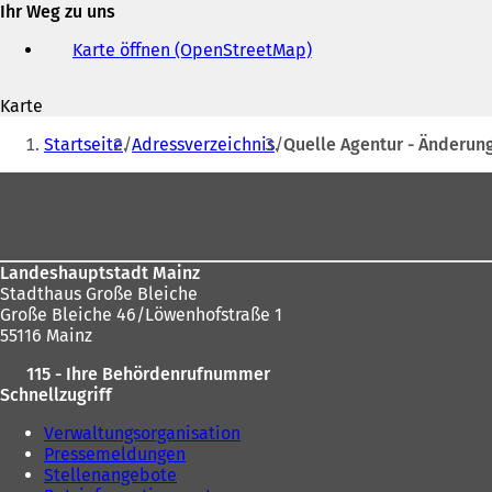
Ihr Weg zu uns
E-
Mail-
Karte öffnen (OpenStreetMap)
(
Adresse
Ö
f
Karte
f
Sie
n
Startseite
Adressverzeichnis
Quelle Agentur - Änderun
e
befinden
t
Fußbereich
sich
i
n
hier:
e
i
Landeshauptstadt Mainz
n
Stadthaus Große Bleiche
e
Große Bleiche 46/Löwenhofstraße 1
m
55116 Mainz
n
e
115 - Ihre Behördenrufnummer
u
Schnellzugriff
e
n
Verwaltungsorganisation
T
Pressemeldungen
a
Stellenangebote
b