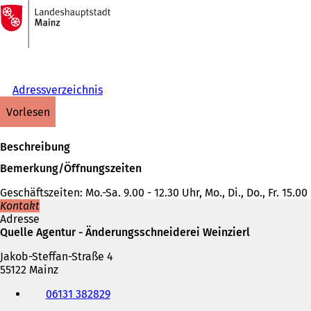
Zur
Startseite
Inhalt anspringen
Adressverzeichnis
vorlesen
Beschreibung
Bemerkung/Öffnungszeiten
Geschäftszeiten: Mo.-Sa. 9.00 - 12.30 Uhr, Mo., Di., Do., Fr. 15.0
Kontakt
Adresse
Quelle Agentur - Änderungsschneiderei Weinzierl
Jakob-Steffan-Straße 4
55122 Mainz
Telefon,
06131 382829
Fax
und