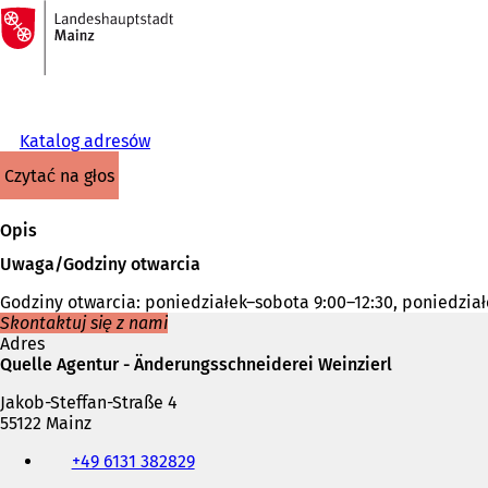
Do
strony
Przejdź do treści
głównej
Katalog adresów
czytać na głos
Opis
Uwaga/Godziny otwarcia
Godziny otwarcia: poniedziałek–sobota 9:00–12:30, poniedziałe
Skontaktuj się z nami
Adres
Quelle Agentur - Änderungsschneiderei Weinzierl
Jakob-Steffan-Straße 4
55122 Mainz
Telefon,
+49 6131 382829
faks
i