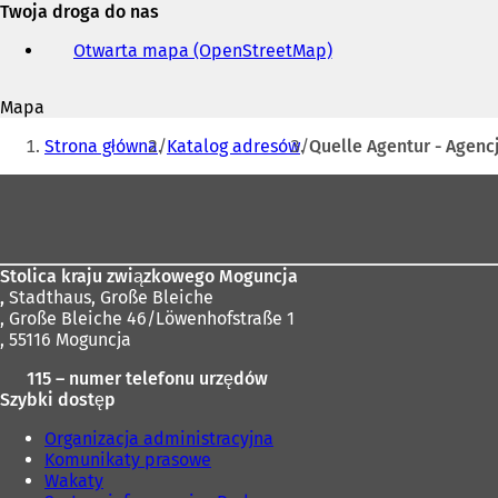
Twoja droga do nas
adres
e-
Otwarta mapa (OpenStreetMap)
(
mail
O
t
Mapa
w
Jesteś
i
Strona główna
Katalog adresów
Quelle Agentur - Agenc
e
tutaj:
r
Obszar
a
stóp
s
i
ę
Stolica kraju związkowego Moguncja
w
,
Stadthaus, Große Bleiche
n
, Große Bleiche 46/Löwenhofstraße 1
o
, 55116 Moguncja
w
e
115 – numer telefonu urzędów
j
Szybki dostęp
k
a
Organizacja administracyjna
r
Komunikaty prasowe
c
Wakaty
i