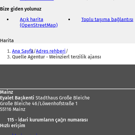
ve
Bize giden yolunuz
e-
posta
Açık harita
Toplu taşıma bağlantısı
(
adresi
(OpenStreetMap)
(
Y
e
Harita
n
i
Buradasınız:
i
Ana Sayfa
Adres rehberi
b
i
Quelle Agentur - Weinzierl terzilik ajansı
i
r
Ayak
s
bölgesi
e
k
m
Mainz
e
Eyalet Başkenti
Stadthaus Große Bleiche
d
Große Bleiche 46/Löwenhofstraße 1
e
55116 Mainz
a
ç
ı
115 - İdari kurumların çağrı numarası
ı
l
Hızlı erişim
l
ı
ı