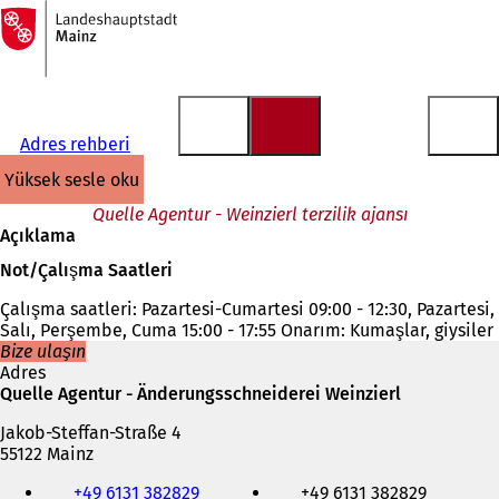
Ana
sayfaya
İçeriğe atla
Adres rehberi
yüksek sesle oku
Quelle Agentur - Weinzierl terzilik ajansı
Açıklama
Not/Çalışma Saatleri
Çalışma saatleri: Pazartesi-Cumartesi 09:00 - 12:30, Pazartesi,
Salı, Perşembe, Cuma 15:00 - 17:55 Onarım: Kumaşlar, giysiler
Bize ulaşın
Adres
Quelle Agentur - Änderungsschneiderei Weinzierl
Jakob-Steffan-Straße 4
55122 Mainz
Telefon,
+49 6131 382829
+49 6131 382829
faks