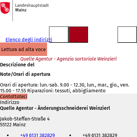
Alla
pagina
Vai al contenuto
iniziale
Elenco degli indirizzi
lettura ad alta voce
Quelle Agentur - Agenzia sartoriale Weinzierl
Descrizione del
Note/Orari di apertura
Orari di apertura: lun.-sab. 9.00 - 12.30, lun., mar., gio., ven.
15.00 - 17.55 Riparazioni: tessuti, abbigliamento
Contattateci
Indirizzo
Quelle Agentur - Änderungsschneiderei Weinzierl
Jakob-Steffan-Straße 4
55122 Mainz
Telefono,
+49 6131 382829
+49 6131 382829
fax