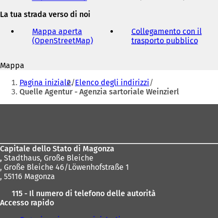
e
La tua strada verso di noi
indirizzo
e-
Mappa aperta
Collegamento con il
mail
(OpenStreetMap)
(
trasporto pubblico
(
S
S
i
i
Mappa
a
a
Siete
p
p
Pagina iniziale
Elenco degli indirizzi
r
r
qui:
Quelle Agentur - Agenzia sartoriale Weinzierl
e
e
i
i
Area
n
n
dei
u
u
n
n
piedi
a
a
Capitale dello Stato di Magonza
n
n
,
Stadthaus, Große Bleiche
u
u
, Große Bleiche 46/Löwenhofstraße 1
o
o
, 55116 Magonza
v
v
a
a
115 - Il numero di telefono delle autorità
s
s
Accesso rapido
c
c
h
h