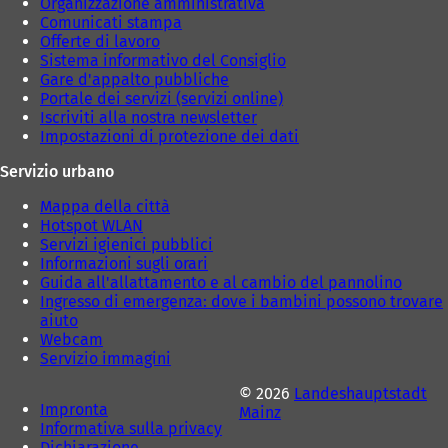
Organizzazione amministrativa
e
e
Comunicati stampa
d
d
Offerte di lavoro
a
a
Sistema informativo del Consiglio
)
)
Gare d'appalto pubbliche
Portale dei servizi (servizi online)
Iscriviti alla nostra newsletter
Impostazioni di protezione dei dati
Servizio urbano
Mappa della città
Hotspot WLAN
Servizi igienici pubblici
Informazioni sugli orari
Guida all'allattamento e al cambio del pannolino
Ingresso di emergenza: dove i bambini possono trovare
aiuto
Webcam
Servizio immagini
© 2026
Landeshauptstadt
Impronta
Mainz
Informativa sulla privacy
Dichiarazione