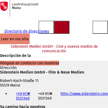
A
la
Saltar al contenido
página
de
inicio
Directorio de direcciones
leer en voz alta
Sidenstein Medien GmbH - Cine y nuevos medios de
comunicación
Descripción de la
Póngase en contacto con nosotros
Dirección
Sidenstein Medien GmbH - Film & Neue Medien
Robert-Koch-Straße 11
55129 Mainz
Teléfono,
+49 6131
+49 6131
http://www.sidenstein.com
fax
5531340
5531349
y
dirección
Su camino hacia nosotros