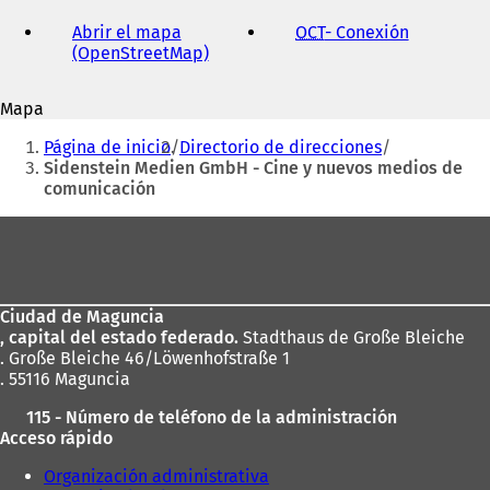
de
correo
Abrir el mapa
OCT
- Conexión
(
electrónico
(OpenStreetMap)
(
S
S
e
e
a
Mapa
a
b
Estás
b
r
Página de inicio
Directorio de direcciones
r
e
aquí:
Sidenstein Medien GmbH - Cine y nuevos medios de
e
e
comunicación
e
n
n
u
Zona
u
n
de
n
a
a
n
los
n
u
Ciudad de Maguncia
pies
u
e
, capital del estado federado.
Stadthaus de Große Bleiche
e
v
. Große Bleiche 46/Löwenhofstraße 1
v
a
. 55116 Maguncia
a
p
p
e
115 - Número de teléfono de la administración
e
s
Acceso rápido
s
t
t
a
Organización administrativa
a
ñ