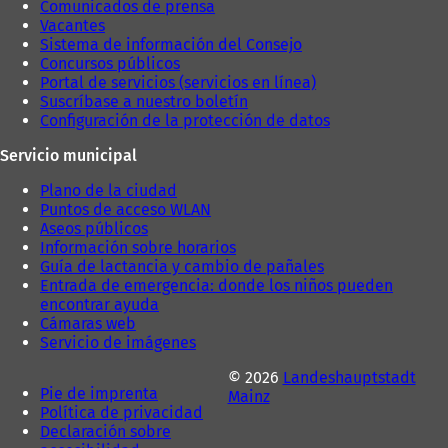
Comunicados de prensa
ñ
a
Vacantes
a
)
Sistema de información del Consejo
)
Concursos públicos
Portal de servicios (servicios en línea)
Suscríbase a nuestro boletín
Configuración de la protección de datos
Servicio municipal
Plano de la ciudad
Puntos de acceso WLAN
Aseos públicos
Información sobre horarios
Guía de lactancia y cambio de pañales
Entrada de emergencia: donde los niños pueden
encontrar ayuda
Cámaras web
Servicio de imágenes
© 2026
Landeshauptstadt
Pie de imprenta
Mainz
Política de privacidad
Declaración sobre