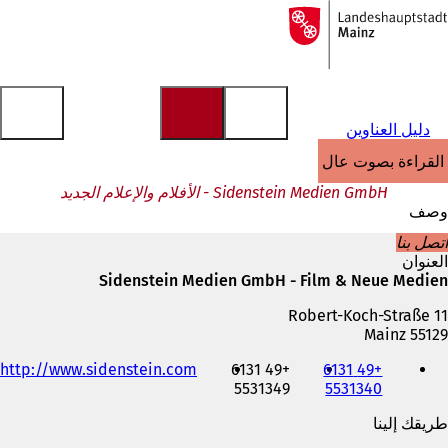
إلى
الصفحة
الانتقال إلى المحتوى
الرئيسية
دليل العناوين
القراءة بصوت عالٍ
Sidenstein Medien GmbH - الأفلام والإعلام الجديد
وصف
اتصل بنا
العنوان
Sidenstein Medien GmbH - Film & Neue Medien
Robert-Koch-Straße 11
55129 Mainz
الهاتف
http://www.sidenstein.com
+49 6131
+49 6131
والفاكس
5531349
5531340
وعنوان
البريد
طريقك إلينا
الإلكتروني