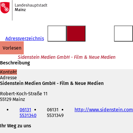
Zur
Startseite
Inhalt anspringen
Adressverzeichnis
vorlesen
Sidenstein Medien GmbH - Film & Neue Medien
Beschreibung
Kontakt
Adresse
Sidenstein Medien GmbH - Film & Neue Medien
Robert-Koch-Straße 11
55129 Mainz
Telefon,
06131
06131
http://www.sidenstein.com
Fax
5531340
5531349
und
E-
Ihr Weg zu uns
Mail-