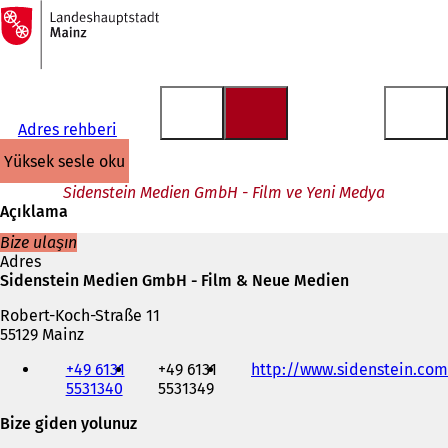
Ana
sayfaya
İçeriğe atla
Adres rehberi
yüksek sesle oku
Sidenstein Medien GmbH - Film ve Yeni Medya
Açıklama
Bize ulaşın
Adres
Sidenstein Medien GmbH - Film & Neue Medien
Robert-Koch-Straße 11
55129 Mainz
Telefon,
+49 6131
+49 6131
http://www.sidenstein.com
faks
5531340
5531349
ve
e-
Bize giden yolunuz
posta