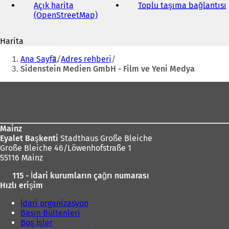
adresi
Açık harita
Toplu taşıma bağlantısı
(
(OpenStreetMap)
(
Y
e
Harita
n
i
Buradasınız:
i
Ana Sayfa
Adres rehberi
b
i
Sidenstein Medien GmbH - Film ve Yeni Medya
i
r
Ayak
s
bölgesi
e
k
m
Mainz
e
Eyalet Başkenti
Stadthaus Große Bleiche
d
Große Bleiche 46/Löwenhofstraße 1
e
55116 Mainz
a
ç
ı
115 - İdari kurumların çağrı numarası
ı
l
Hızlı erişim
l
ı
ı
İdari organizasyon
r
)
Basın Bültenleri
)
Boş İşler