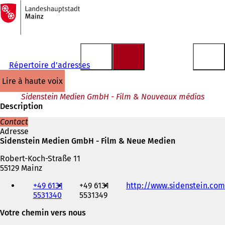
Vers
la
Accéder au contenu
page
d'accueil
Répertoire d'adresses
lire à haute voix
Sidenstein Medien GmbH - Film & Nouveaux médias
Description
Contact
Adresse
Sidenstein Medien GmbH - Film & Neue Medien
Robert-Koch-Straße 11
55129 Mainz
Téléphone,
+49 6131
+49 6131
http://www.sidenstein.com
fax
5531340
5531349
et
adresse
Votre chemin vers nous
électronique