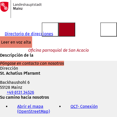
A
la
Saltar al contenido
página
de
inicio
Directorio de direcciones
leer en voz alta
Oficina parroquial de San Acacio
Descripción de la
Póngase en contacto con nosotros
Dirección
St. Achatius Pfarramt
Backhaushohl 6
55128 Mainz
Teléfono,
+49 6131 34526
fax
Su camino hacia nosotros
y
Abrir el mapa
OCT
- Conexión
(
dirección
(OpenStreetMap)
(
S
de
S
e