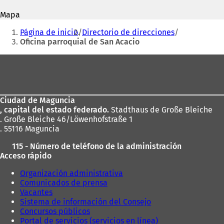
correo
e
a
electrónico
Mapa
a
b
Estás
b
r
Página de inicio
Directorio de direcciones
r
e
aquí:
Oficina parroquial de San Acacio
e
e
e
n
Zona
n
u
de
u
n
n
a
los
a
n
Ciudad de Maguncia
pies
n
u
, capital del estado federado.
Stadthaus de Große Bleiche
u
e
. Große Bleiche 46/Löwenhofstraße 1
e
v
. 55116 Maguncia
v
a
a
p
115 - Número de teléfono de la administración
p
e
Acceso rápido
e
s
s
t
Organización administrativa
t
a
Comunicados de prensa
a
ñ
Vacantes
ñ
a
Sistema de información del Consejo
a
)
Concursos públicos
)
Portal de servicios (servicios en línea)