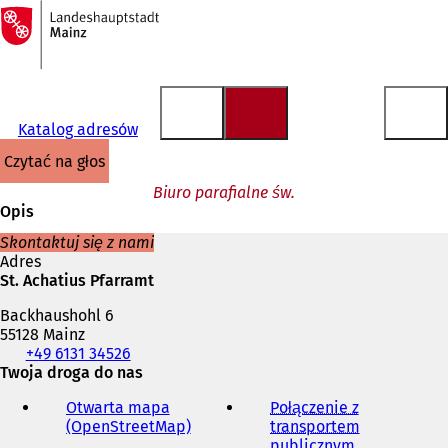
Do
strony
Przejdź do treści
głównej
Katalog adresów
czytać na głos
Biuro parafialne św.
Opis
Skontaktuj się z nami
Adres
St. Achatius Pfarramt
Backhaushohl 6
55128 Mainz
Telefon,
+49 6131 34526
faks
Twoja droga do nas
i
Otwarta mapa
Połączenie z
adres
(OpenStreetMap)
(
transportem
e-
O
publicznym
(