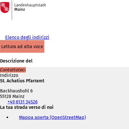
Alla
pagina
Vai al contenuto
iniziale
Elenco degli indirizzi
lettura ad alta voce
Descrizione del
Contattateci
Indirizzo
St. Achatius Pfarramt
Backhaushohl 6
55128 Mainz
Telefono,
+49 6131 34526
fax
La tua strada verso di noi
e
Mappa aperta (OpenStreetMap)
(
indirizzo
S
e-
i