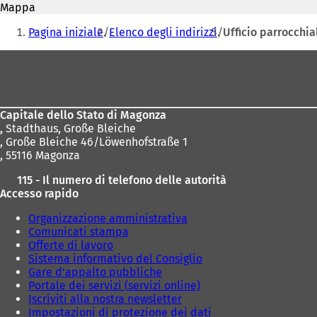
mail
Mappa
a
Siete
p
Pagina iniziale
Elenco degli indirizzi
Ufficio parrocchia
r
qui:
e
Area
i
dei
n
u
piedi
n
Capitale dello Stato di Magonza
a
,
Stadthaus, Große Bleiche
n
, Große Bleiche 46/Löwenhofstraße 1
u
, 55116 Magonza
o
v
115 - Il numero di telefono delle autorità
a
Accesso rapido
s
c
Organizzazione amministrativa
h
Comunicati stampa
e
Offerte di lavoro
d
Sistema informativo del Consiglio
a
Gare d'appalto pubbliche
)
Portale dei servizi (servizi online)
Iscriviti alla nostra newsletter
Impostazioni di protezione dei dati