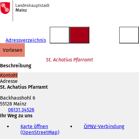
Zur
Startseite
Inhalt anspringen
Adressverzeichnis
vorlesen
St. Achatius Pfarramt
Beschreibung
Kontakt
Adresse
St. Achatius Pfarramt
Backhaushohl 6
55128 Mainz
Telefon,
06131 34526
Fax
Ihr Weg zu uns
und
Karte öffnen
ÖPNV
-Verbindung
(
E-
(OpenStreetMap)
(
Ö
Mail-
Ö
f