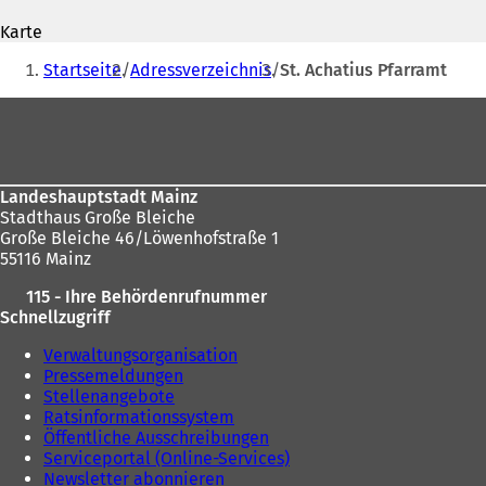
Adresse
f
f
Karte
f
n
Sie
n
e
Startseite
Adressverzeichnis
St. Achatius Pfarramt
e
t
befinden
t
i
Fußbereich
sich
i
n
n
e
hier:
e
i
i
n
Landeshauptstadt Mainz
n
e
Stadthaus Große Bleiche
e
m
Große Bleiche 46/Löwenhofstraße 1
m
n
55116 Mainz
n
e
e
u
115 - Ihre Behördenrufnummer
u
e
Schnellzugriff
e
n
n
T
Verwaltungsorganisation
T
a
Pressemeldungen
a
b
Stellenangebote
b
)
Ratsinformationssystem
)
Öffentliche Ausschreibungen
Serviceportal (Online-Services)
Newsletter abonnieren