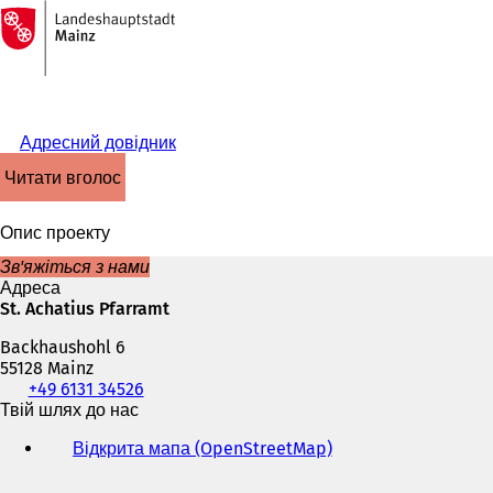
На
головну
Перейти до змісту
сторінку
Адресний довідник
читати вголос
Опис проекту
Зв'яжіться з нами
Адреса
St. Achatius Pfarramt
Backhaushohl 6
55128 Mainz
Телефон,
+49 6131 34526
факс
Твій шлях до нас
та
Відкрита мапа (OpenStreetMap)
(
адреса
В
електронної
і