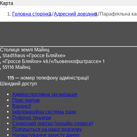
пошти
Карта
д
Ти
к
Головна сторінка
Адресний довідник
Парафіяльна кан
р
тут:
и
Зона
в
для
а
є
ніг
т
Столиця землі Майнц
ь
,
Stadthaus «Гроссе Бляйхе»
с
, «Гроссе Бляйхе» 46/«Льовенхофштрассе» 1
я
, 55116 Майнц
в
н
115 — номер телефону адміністрації
о
Швидкий доступ
в
і
Адміністративна організація
й
Прес-релізи
в
Вакансії
к
Інформаційна система ради
л
Публічні тендери
а
Сервісний портал (онлайн-сервіси)
д
Підпишіться на нашу розсилку
ц
Налаштування захисту даних