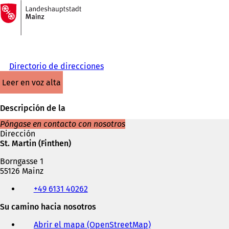
A
la
Saltar al contenido
página
de
inicio
Directorio de direcciones
leer en voz alta
Descripción de la
Póngase en contacto con nosotros
Dirección
St. Martin (Finthen)
Borngasse 1
55126 Mainz
Teléfono,
+49 6131 40262
fax
y
Su camino hacia nosotros
dirección
de
Abrir el mapa (OpenStreetMap)
(