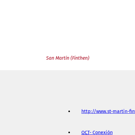
San Martín (Finthen)
http://www.st-martin-fi
OCT
- Conexión
(