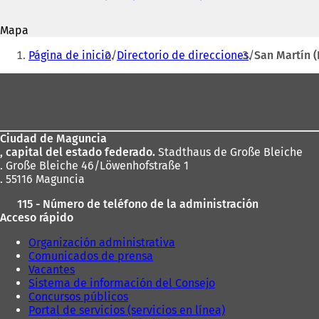
correo
S
electrónico
e
Mapa
a
Estás
b
Página de inicio
Directorio de direcciones
San Martín (
r
aquí:
e
Zona
e
de
n
u
los
n
Ciudad de Maguncia
pies
a
, capital del estado federado.
Stadthaus de Große Bleiche
n
. Große Bleiche 46/Löwenhofstraße 1
u
. 55116 Maguncia
e
v
115 - Número de teléfono de la administración
a
Acceso rápido
p
e
Organización administrativa
s
Comunicados de prensa
t
Vacantes
a
Sistema de información del Consejo
ñ
Concursos públicos
a
Portal de servicios (servicios en línea)
)