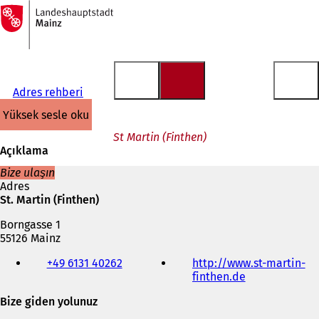
Ana
sayfaya
İçeriğe atla
Adres rehberi
yüksek sesle oku
St Martin (Finthen)
Açıklama
Bize ulaşın
Adres
St. Martin (Finthen)
Borngasse 1
55126 Mainz
Telefon,
+49 6131 40262
http://www.st-martin-
faks
finthen.de
(
ve
Y
e-
Bize giden yolunuz
e
posta
n