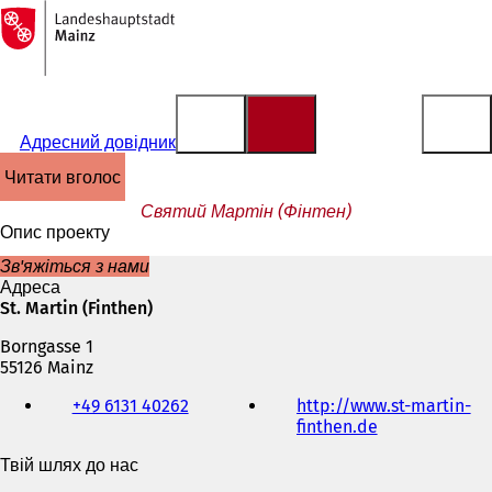
На
головну
Перейти до змісту
сторінку
Адресний довідник
читати вголос
Святий Мартін (Фінтен)
Опис проекту
Зв'яжіться з нами
Адреса
St. Martin (Finthen)
Borngasse 1
55126 Mainz
Телефон,
+49 6131 40262
http://www.st-martin-
факс
finthen.de
(
та
В
адреса
Твій шлях до нас
і
електронної
д