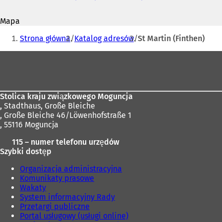
mail
O
t
Mapa
w
Jesteś
i
Strona główna
Katalog adresów
St Martin (Finthen)
e
tutaj:
r
Obszar
a
stóp
s
i
ę
Stolica kraju związkowego Moguncja
w
,
Stadthaus, Große Bleiche
n
, Große Bleiche 46/Löwenhofstraße 1
o
, 55116 Moguncja
w
e
115 – numer telefonu urzędów
j
Szybki dostęp
k
a
Organizacja administracyjna
r
Komunikaty prasowe
c
Wakaty
i
System informacyjny Rady
e
Przetargi publiczne
)
Portal usługowy (usługi online)