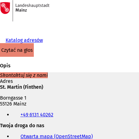
Do
strony
Przejdź do treści
głównej
Katalog adresów
czytać na głos
Opis
Skontaktuj się z nami
Adres
St. Martin (Finthen)
Borngasse 1
55126 Mainz
Telefon,
+49 6131 40262
faks
i
Twoja droga do nas
adres
e-
Otwarta mapa (OpenStreetMap)
(