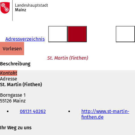
Zur
Startseite
Inhalt anspringen
Adressverzeichnis
vorlesen
St. Martin (Finthen)
Beschreibung
Kontakt
Adresse
St. Martin (Finthen)
Borngasse 1
55126 Mainz
Telefon,
06131 40262
http://www.st-martin-
Fax
finthen.de
(
und
Ö
E-
Ihr Weg zu uns
f
Mail-
f