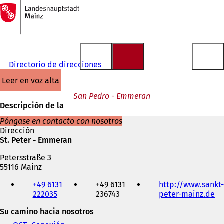
A
la
Saltar al contenido
página
de
inicio
Directorio de direcciones
leer en voz alta
San Pedro - Emmeran
Descripción de la
Póngase en contacto con nosotros
Dirección
St. Peter - Emmeran
Petersstraße 3
55116 Mainz
Teléfono,
+49 6131
+49 6131
http://www.sankt-
fax
222035
236743
peter-mainz.de
(
y
S
dirección
Su camino hacia nosotros
e
de
a