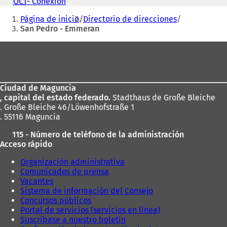
correo
OCT
- Conexión
(
b
electrónico
Estás
S
r
Página de inicio
Directorio de direcciones
e
aquí:
e
San Pedro - Emmeran
a
e
b
Zona
n
r
u
e
de
n
e
los
a
n
n
u
Ciudad de Maguncia
pies
u
n
, capital del estado federado.
Stadthaus de Große Bleiche
e
a
. Große Bleiche 46/Löwenhofstraße 1
v
n
. 55116 Maguncia
a
u
p
115 - Número de teléfono de la administración
e
e
Acceso rápido
v
s
a
Organización administrativa
t
p
Comunicados de prensa
a
e
Vacantes
ñ
s
Sistema de información del Consejo
a
t
Concursos públicos
)
a
Portal de servicios (servicios en línea)
ñ
Suscríbase a nuestro boletín
a