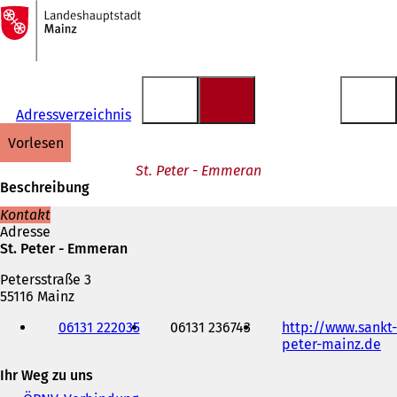
Zur
Startseite
Inhalt anspringen
Adressverzeichnis
vorlesen
St. Peter - Emmeran
Beschreibung
Kontakt
Adresse
St. Peter - Emmeran
Petersstraße 3
55116 Mainz
Telefon,
06131 222035
06131 236743
http://www.sankt-
Fax
peter-mainz.de
(
und
Ö
E-
Ihr Weg zu uns
f
Mail-
f