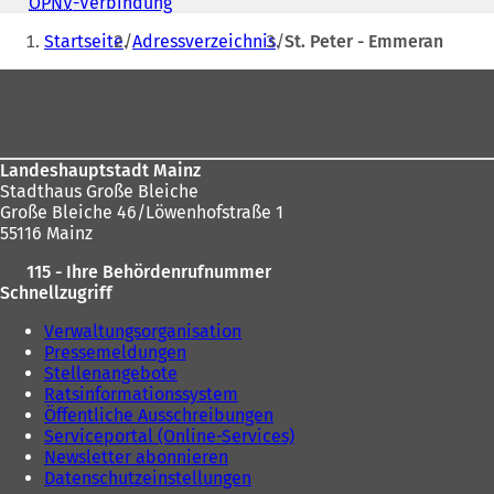
Adresse
ÖPNV
-Verbindung
(
n
Sie
Ö
e
Startseite
Adressverzeichnis
St. Peter - Emmeran
f
befinden
t
f
Fußbereich
i
sich
n
n
e
hier:
e
t
i
i
n
n
Landeshauptstadt Mainz
e
e
Stadthaus Große Bleiche
m
i
Große Bleiche 46/Löwenhofstraße 1
n
n
55116 Mainz
e
e
u
115 - Ihre Behördenrufnummer
m
e
Schnellzugriff
n
n
e
Verwaltungsorganisation
T
u
Pressemeldungen
a
e
Stellenangebote
b
n
Ratsinformationssystem
)
T
Öffentliche Ausschreibungen
a
Serviceportal (Online-Services)
b
Newsletter abonnieren
)
Datenschutzeinstellungen