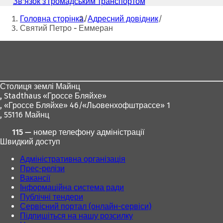
пошти
Зв'язок з громадським транспортом
(
к
Ти
В
р
Головна сторінка
Адресний довідник
і
тут:
и
Святий Петро - Еммеран
д
в
к
Зона
а
р
є
и
для
т
в
ніг
ь
а
с
є
Столиця землі Майнц
я
т
,
Stadthaus «Гроссе Бляйхе»
в
ь
, «Гроссе Бляйхе» 46/«Льовенхофштрассе» 1
н
с
, 55116 Майнц
о
я
в
115 — номер телефону адміністрації
в
і
Швидкий доступ
н
й
о
Адміністративна організація
в
в
Прес-релізи
к
і
Вакансії
л
й
Інформаційна система ради
а
в
Публічні тендери
д
к
Сервісний портал (онлайн-сервіси)
ц
л
Підпишіться на нашу розсилку
і
а