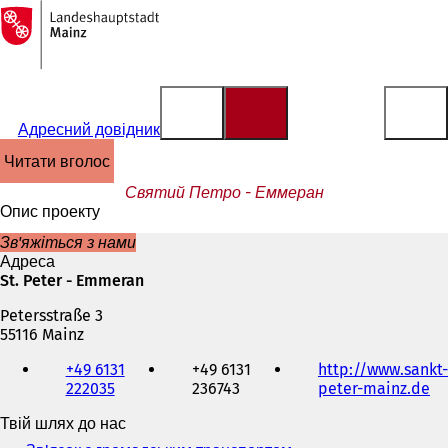
На
головну
Перейти до змісту
сторінку
Адресний довідник
читати вголос
Святий Петро - Еммеран
Опис проекту
Зв'яжіться з нами
Адреса
St. Peter - Emmeran
Petersstraße 3
55116 Mainz
Телефон,
+49 6131
+49 6131
http://www.sankt-
факс
222035
236743
peter-mainz.de
(
та
В
адреса
Твій шлях до нас
і
електронної
д