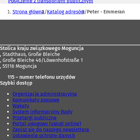
mail
Połączenie z transportem publicznym
(
i
Jesteś
O
e
Strona główna
Katalog adresów
Peter - Emmeran
t
tutaj:
r
w
Obszar
a
i
s
e
stóp
i
r
ę
a
w
s
Stolica kraju związkowego Moguncja
n
i
,
Stadthaus, Große Bleiche
o
ę
, Große Bleiche 46/Löwenhofstraße 1
w
w
, 55116 Moguncja
e
n
j
115 – numer telefonu urzędów
o
k
Szybki dostęp
w
a
e
Organizacja administracyjna
r
j
Komunikaty prasowe
c
k
Wakaty
i
a
System informacyjny Rady
e
r
Przetargi publiczne
)
c
Portal usługowy (usługi online)
i
Zapisz się do naszego newslettera
e
Ustawienia ochrony danych
)