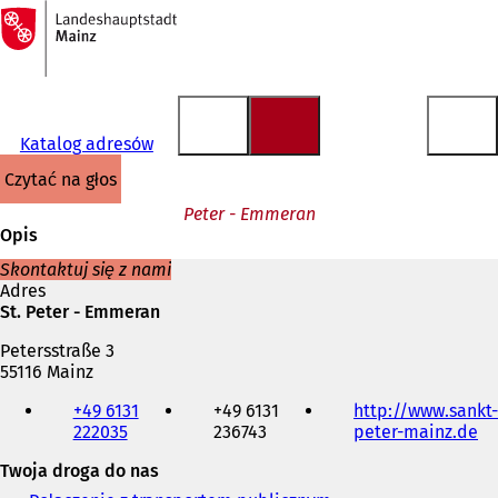
Do
strony
Przejdź do treści
głównej
Katalog adresów
czytać na głos
Peter - Emmeran
Opis
Skontaktuj się z nami
Adres
St. Peter - Emmeran
Petersstraße 3
55116 Mainz
Telefon,
+49 6131
+49 6131
http://www.sankt-
faks
222035
236743
peter-mainz.de
(
i
O
adres
Twoja droga do nas
t
e-
w