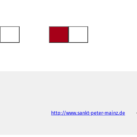
(
http://www.sankt-peter-mainz.de
ي
ف
ت
ح