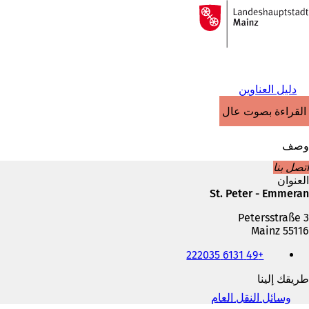
إلى
الصفحة
الانتقال إلى المحتوى
الرئيسية
دليل العناوين
القراءة بصوت عالٍ
وصف
اتصل بنا
العنوان
St. Peter - Emmeran
Petersstraße 3
55116 Mainz
الهاتف
+49 6131 222035
والفاكس
وعنوان
طريقك إلينا
البريد
الإلكتروني
وسائل النقل العام
(