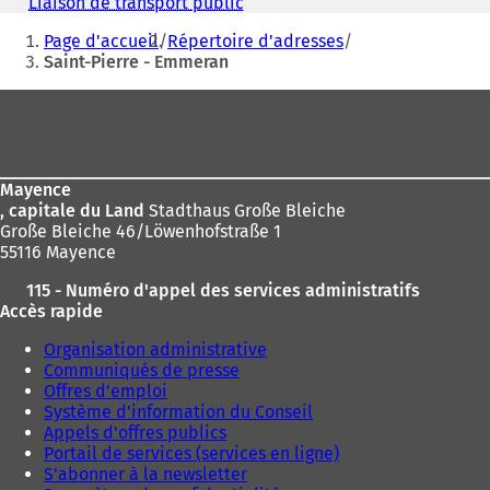
Liaison de transport public
(
u
Vous
S
v
Page d'accueil
Répertoire d'adresses
'
êtes
r
Saint-Pierre - Emmeran
o
e
ici
u
Pied
d
v
:
a
r
de
n
e
page
s
d
u
a
Mayence
n
n
, capitale du Land
Stadthaus Große Bleiche
n
s
Große Bleiche 46/Löwenhofstraße 1
o
u
55116 Mayence
u
n
v
115 - Numéro d'appel des services administratifs
n
e
Accès rapide
o
l
u
Organisation administrative
o
v
Communiqués de presse
n
e
Offres d'emploi
g
l
Système d'information du Conseil
l
o
Appels d'offres publics
e
n
Portail de services (services en ligne)
t
g
S'abonner à la newsletter
)
l