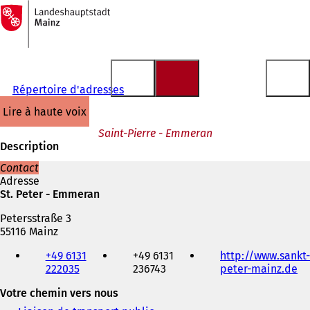
Vers
la
Accéder au contenu
page
d'accueil
Répertoire d'adresses
lire à haute voix
Saint-Pierre - Emmeran
Description
Contact
Adresse
St. Peter - Emmeran
Petersstraße 3
55116 Mainz
Téléphone,
+49 6131
+49 6131
http://www.sankt-
fax
222035
236743
peter-mainz.de
(
et
S
adresse
Votre chemin vers nous
'
électronique
o