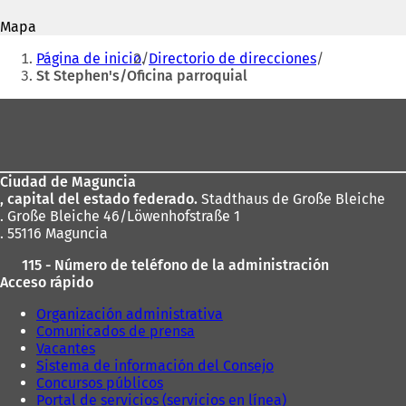
correo
e
a
electrónico
Mapa
a
b
Estás
b
r
Página de inicio
Directorio de direcciones
r
e
aquí:
St Stephen's/Oficina parroquial
e
e
e
n
Zona
n
u
de
u
n
n
a
los
a
n
Ciudad de Maguncia
pies
n
u
, capital del estado federado.
Stadthaus de Große Bleiche
u
e
. Große Bleiche 46/Löwenhofstraße 1
e
v
. 55116 Maguncia
v
a
a
p
115 - Número de teléfono de la administración
p
e
Acceso rápido
e
s
s
t
Organización administrativa
t
a
Comunicados de prensa
a
ñ
Vacantes
ñ
a
Sistema de información del Consejo
a
)
Concursos públicos
)
Portal de servicios (servicios en línea)