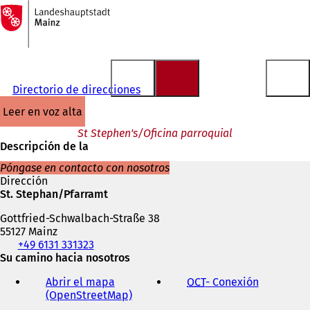
A
la
Saltar al contenido
página
de
inicio
Directorio de direcciones
leer en voz alta
St Stephen's/Oficina parroquial
Descripción de la
Póngase en contacto con nosotros
Dirección
St. Stephan/Pfarramt
Gottfried-Schwalbach-Straße 38
55127 Mainz
Teléfono,
+49 6131 331323
fax
Su camino hacia nosotros
y
Abrir el mapa
OCT
- Conexión
(
dirección
(OpenStreetMap)
(
S
de
S
e