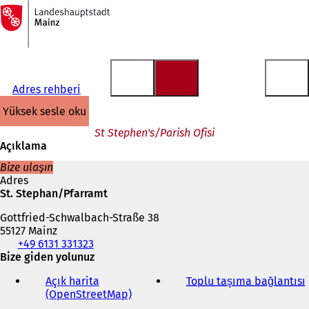
Ana
sayfaya
İçeriğe atla
Adres rehberi
yüksek sesle oku
St Stephen's/Parish Ofisi
Açıklama
Bize ulaşın
Adres
St. Stephan/Pfarramt
Gottfried-Schwalbach-Straße 38
55127 Mainz
Telefon,
+49 6131 331323
faks
Bize giden yolunuz
ve
Açık harita
Toplu taşıma bağlantısı
(
e-
(OpenStreetMap)
(
posta
Y