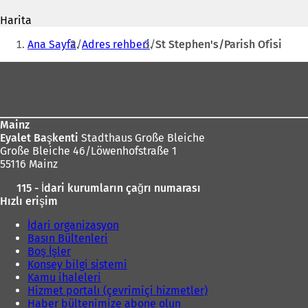
adresi
e
Harita
n
i
Buradasınız:
i
Ana Sayfa
Adres rehberi
St Stephen's/Parish Ofisi
b
i
i
Ayak
r
bölgesi
s
e
k
Mainz
m
Eyalet Başkenti
Stadthaus Große Bleiche
e
Große Bleiche 46/Löwenhofstraße 1
d
55116 Mainz
e
a
115 - İdari kurumların çağrı numarası
ç
ı
Hızlı erişim
ı
l
l
ı
İdari organizasyon
ı
Basın Bültenleri
r
)
Boş İşler
)
Konsey bilgi sistemi
Kamu ihaleleri
Hizmet portalı (çevrimiçi hizmetler)
Haber bültenimize abone olun