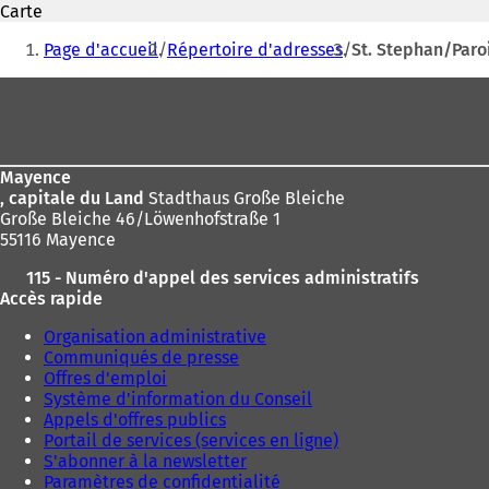
Carte
o
Vous
u
Page d'accueil
Répertoire d'adresses
St. Stephan/Paro
v
êtes
r
Pied
ici
e
de
d
:
a
page
n
Mayence
s
, capitale du Land
Stadthaus Große Bleiche
u
Große Bleiche 46/Löwenhofstraße 1
n
55116 Mayence
n
o
115 - Numéro d'appel des services administratifs
u
Accès rapide
v
e
Organisation administrative
l
Communiqués de presse
o
Offres d'emploi
n
Système d'information du Conseil
g
Appels d'offres publics
l
Portail de services (services en ligne)
e
S'abonner à la newsletter
t
Paramètres de confidentialité