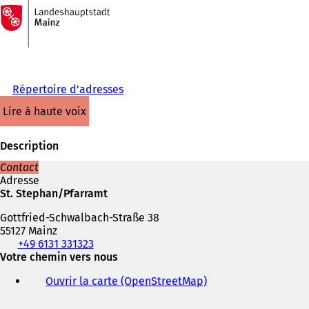
Vers
la
Accéder au contenu
page
d'accueil
Répertoire d'adresses
lire à haute voix
Description
Contact
Adresse
St. Stephan/Pfarramt
Gottfried-Schwalbach-Straße 38
55127 Mainz
Téléphone,
+49 6131 331323
fax
Votre chemin vers nous
et
Ouvrir la carte (OpenStreetMap)
(
adresse
S
électronique
'