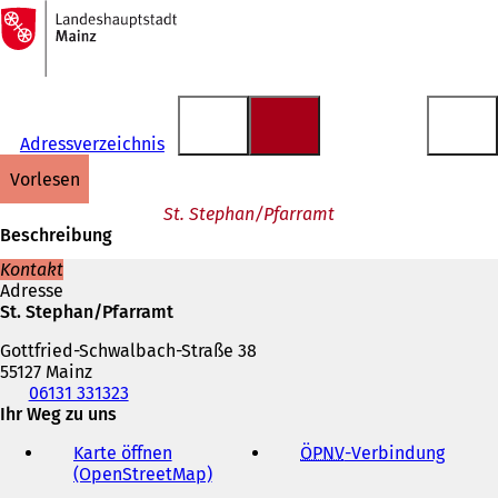
Zur
Startseite
Inhalt anspringen
Adressverzeichnis
vorlesen
St. Stephan/Pfarramt
Beschreibung
Kontakt
Adresse
St. Stephan/Pfarramt
Gottfried-Schwalbach-Straße 38
55127 Mainz
Telefon,
06131 331323
Fax
Ihr Weg zu uns
und
Karte öffnen
ÖPNV
-Verbindung
(
E-
(OpenStreetMap)
(
Ö
Mail-
Ö
f