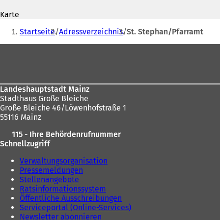
Adresse
f
f
Karte
f
n
Sie
n
e
Startseite
Adressverzeichnis
St. Stephan/Pfarramt
e
t
befinden
t
i
Fußbereich
sich
i
n
n
e
hier:
e
i
i
n
Landeshauptstadt Mainz
n
e
Stadthaus Große Bleiche
e
m
Große Bleiche 46/Löwenhofstraße 1
m
n
55116 Mainz
n
e
e
u
115 - Ihre Behördenrufnummer
u
e
Schnellzugriff
e
n
n
T
Verwaltungsorganisation
T
a
Pressemeldungen
a
b
Stellenangebote
b
)
Ratsinformationssystem
)
Öffentliche Ausschreibungen
Serviceportal (Online-Services)
Newsletter abonnieren