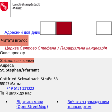
На
головну
Перейти до змісту
сторінку
Адресний довідник
читати вголос
Церква Святого Стефана / Парафіяльна канцелярія
Опис проекту
Зв'яжіться з нами
Адреса
St. Stephan/Pfarramt
Gottfried-Schwalbach-Straße 38
55127 Mainz
Телефон,
+49 6131 331323
факс
Твій шлях до нас
та
Відкрита мапа
Зв'язок з громадським
адреса
(OpenStreetMap)
(
транспортом
(
електронної
В
В