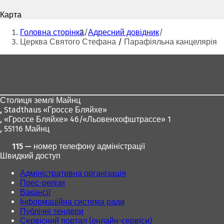
пошти
і
і
Карта
д
д
Ти
к
к
Головна сторінка
Адресний довідник
р
р
тут:
Церква Святого Стефана / Парафіяльна канцелярія
и
и
в
в
Зона
а
а
для
є
є
т
т
ніг
ь
ь
Столиця землі Майнц
с
с
,
Stadthaus «Гроссе Бляйхе»
я
я
, «Гроссе Бляйхе» 46/«Льовенхофштрассе» 1
в
в
, 55116 Майнц
н
н
о
о
115 — номер телефону адміністрації
в
в
Швидкий доступ
і
і
й
й
Адміністративна організація
в
в
Прес-релізи
к
к
Вакансії
л
л
Інформаційна система ради
а
а
Публічні тендери
д
д
Сервісний портал (онлайн-сервіси)