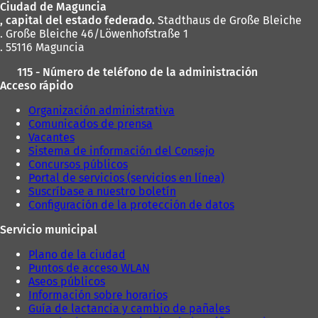
Ciudad de Maguncia
pies
n
u
, capital del estado federado.
Stadthaus de Große Bleiche
u
e
. Große Bleiche 46/Löwenhofstraße 1
e
v
. 55116 Maguncia
v
a
a
p
115 - Número de teléfono de la administración
p
e
Acceso rápido
e
s
s
t
Organización administrativa
t
a
Comunicados de prensa
a
ñ
Vacantes
ñ
a
Sistema de información del Consejo
a
)
Concursos públicos
)
Portal de servicios (servicios en línea)
Suscríbase a nuestro boletín
Configuración de la protección de datos
Servicio municipal
Plano de la ciudad
Puntos de acceso WLAN
Aseos públicos
Información sobre horarios
Guía de lactancia y cambio de pañales