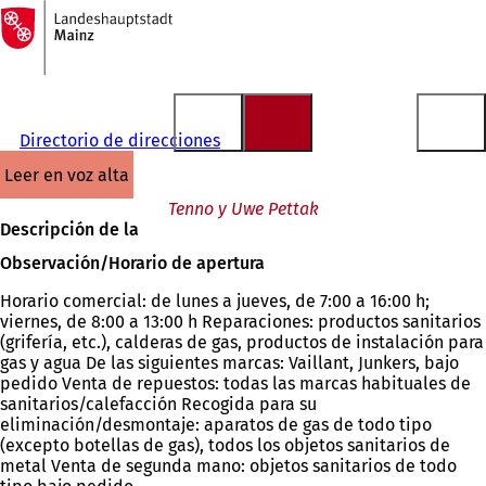
A
la
Saltar al contenido
página
de
inicio
Directorio de direcciones
leer en voz alta
Tenno y Uwe Pettak
Descripción de la
Observación/Horario de apertura
Horario comercial: de lunes a jueves, de 7:00 a 16:00 h;
viernes, de 8:00 a 13:00 h Reparaciones: productos sanitarios
(grifería, etc.), calderas de gas, productos de instalación para
gas y agua De las siguientes marcas: Vaillant, Junkers, bajo
pedido Venta de repuestos: todas las marcas habituales de
sanitarios/calefacción Recogida para su
eliminación/desmontaje: aparatos de gas de todo tipo
(excepto botellas de gas), todos los objetos sanitarios de
metal Venta de segunda mano: objetos sanitarios de todo