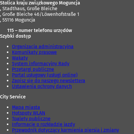
Stolica kraju związkowego Moguncja
n
w
,
Stadthaus, Große Bleiche
o
n
, Große Bleiche 46/Löwenhofstraße 1
w
o
, 55116 Moguncja
e
w
j
e
115 – numer telefonu urzędów
k
j
Szybki dostęp
a
k
r
a
Organizacja administracyjna
c
r
Komunikaty prasowe
i
c
Wakaty
e
i
System informacyjny Rady
)
e
Przetargi publiczne
)
Portal usługowy (usługi online)
Zapisz się do naszego newslettera
Ustawienia ochrony danych
City Service
Mapa miasta
Hotspoty WLAN
Toalety publiczne
Informacje o rozkładzie jazdy
Przewodnik dotyczący karmienia piersią i zmiany