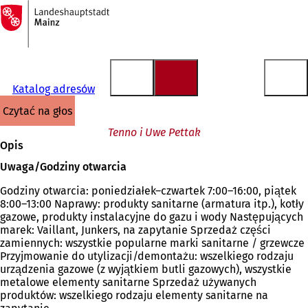
Do
strony
Przejdź do treści
głównej
Katalog adresów
czytać na głos
Tenno i Uwe Pettak
Opis
Uwaga/Godziny otwarcia
Godziny otwarcia: poniedziałek–czwartek 7:00–16:00, piątek
8:00–13:00 Naprawy: produkty sanitarne (armatura itp.), kotły
gazowe, produkty instalacyjne do gazu i wody Następujących
marek: Vaillant, Junkers, na zapytanie Sprzedaż części
zamiennych: wszystkie popularne marki sanitarne / grzewcze
Przyjmowanie do utylizacji/demontażu: wszelkiego rodzaju
urządzenia gazowe (z wyjątkiem butli gazowych), wszystkie
metalowe elementy sanitarne Sprzedaż używanych
produktów: wszelkiego rodzaju elementy sanitarne na