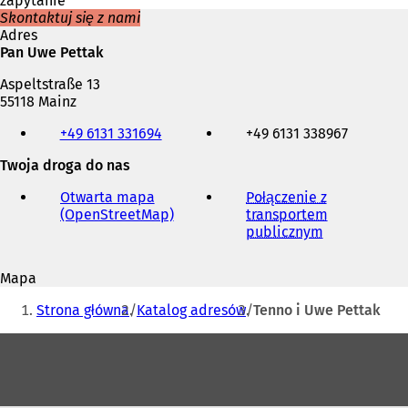
zapytanie
Skontaktuj się z nami
Adres
Pan Uwe Pettak
Aspeltstraße 13
55118 Mainz
Telefon,
+49 6131 331694
+49 6131 338967
faks
i
Twoja droga do nas
adres
e-
Otwarta mapa
Połączenie z
mail
(OpenStreetMap)
(
transportem
O
publicznym
(
t
O
w
t
Mapa
i
w
Jesteś
e
i
Strona główna
Katalog adresów
Tenno i Uwe Pettak
r
e
tutaj:
a
r
Obszar
s
a
stóp
i
s
ę
i
w
ę