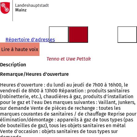
Vers
la
Accéder au contenu
page
d'accueil
Répertoire d'adresses
lire à haute voix
Tenno et Uwe Pettak
Description
Remarque/Heures d'ouverture
Heures d'ouverture : du lundi au jeudi de 7h00 à 16h00, le
vendredi de 8h00 à 13h00 Réparation : produits sanitaires
(robinetterie, etc.), chaudières à gaz, produits d'installation
pour le gaz et l'eau Des marques suivantes : Vaillant, Junkers,
sur demande Vente de pièces de rechange : toutes les
marques courantes de sanitaires / de chauffage Reprise pour
élimination/démontage : appareils à gaz de tous types (pas
de bouteilles de gaz), tous les objets sanitaires en métal
Vente d'occasion : objets sanitaires de tous types sur