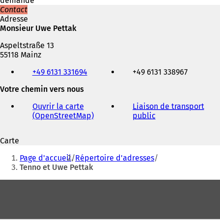
demande
Contact
Adresse
Monsieur Uwe Pettak
Aspeltstraße 13
55118 Mainz
Téléphone,
+49 6131 331694
+49 6131 338967
fax
et
Votre chemin vers nous
adresse
électronique
Ouvrir la carte
Liaison de transport
(OpenStreetMap)
(
public
(
S
S
'
'
Carte
o
o
Vous
u
u
Page d'accueil
Répertoire d'adresses
v
v
êtes
Tenno et Uwe Pettak
r
r
ici
e
e
Pied
d
d
:
de
a
a
n
n
page
s
s