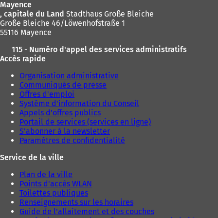
Mayence
u
u
, capitale du Land
Stadthaus Große Bleiche
n
n
Große Bleiche 46/Löwenhofstraße 1
n
n
55116 Mayence
o
o
u
u
115 - Numéro d'appel des services administratifs
v
v
Accès rapide
e
e
l
l
Organisation administrative
o
o
Communiqués de presse
n
n
Offres d'emploi
g
g
Système d'information du Conseil
l
l
Appels d'offres publics
e
e
Portail de services (services en ligne)
t
t
S'abonner à la newsletter
)
)
Paramètres de confidentialité
Service de la ville
Plan de la ville
Points d'accès WLAN
Toilettes publiques
Renseignements sur les horaires
Guide de l'allaitement et des couches