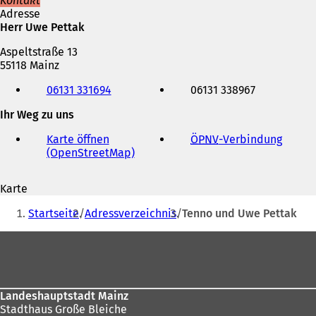
Kontakt
Adresse
Herr Uwe Pettak
Aspeltstraße 13
55118 Mainz
Telefon,
06131 331694
06131 338967
Fax
und
Ihr Weg zu uns
E-
Mail-
Karte öffnen
ÖPNV
-Verbindung
(
Adresse
(OpenStreetMap)
(
Ö
Ö
f
f
f
Karte
f
n
Sie
n
e
Startseite
Adressverzeichnis
Tenno und Uwe Pettak
e
t
befinden
t
i
Fußbereich
sich
i
n
n
e
hier:
e
i
i
n
Landeshauptstadt Mainz
n
e
Stadthaus Große Bleiche
e
m