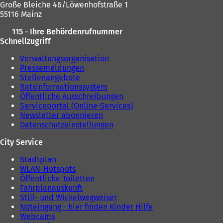
Große Bleiche 46/Löwenhofstraße 1
m
n
55116 Mainz
n
e
e
u
115 - Ihre Behördenrufnummer
u
e
Schnellzugriff
e
n
n
T
Verwaltungsorganisation
T
a
Pressemeldungen
a
b
Stellenangebote
b
)
Ratsinformationssystem
)
Öffentliche Ausschreibungen
Serviceportal (Online-Services)
Newsletter abonnieren
Datenschutzeinstellungen
City Service
Stadtplan
WLAN-Hotspots
Öffentliche Toiletten
Fahrplanauskunft
Still- und Wickelwegweiser
Noteingang - hier finden Kinder Hilfe
Webcams