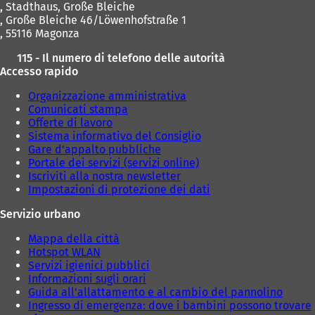
,
Stadthaus, Große Bleiche
u
u
, Große Bleiche 46/Löwenhofstraße 1
o
o
, 55116 Magonza
v
v
a
a
115 - Il numero di telefono delle autorità
s
s
Accesso rapido
c
c
h
h
Organizzazione amministrativa
e
e
Comunicati stampa
d
d
Offerte di lavoro
a
a
Sistema informativo del Consiglio
)
)
Gare d'appalto pubbliche
Portale dei servizi (servizi online)
Iscriviti alla nostra newsletter
Impostazioni di protezione dei dati
Servizio urbano
Mappa della città
Hotspot WLAN
Servizi igienici pubblici
Informazioni sugli orari
Guida all'allattamento e al cambio del pannolino
Ingresso di emergenza: dove i bambini possono trovare