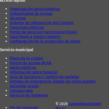
Acceso rápido
e
s
Organización administrativa
t
Comunicados de prensa
a
Vacantes
ñ
Sistema de información del Consejo
a
Concursos públicos
)
Portal de servicios (servicios en línea)
Suscríbase a nuestro boletín
Configuración de la protección de datos
Servicio municipal
Plano de la ciudad
Puntos de acceso WLAN
Aseos públicos
Información sobre horarios
Guía de lactancia y cambio de pañales
Entrada de emergencia: donde los niños pueden
encontrar ayuda
Cámaras web
Servicio de imágenes
© 2026
Landeshauptstadt
Pie de imprenta
Mainz