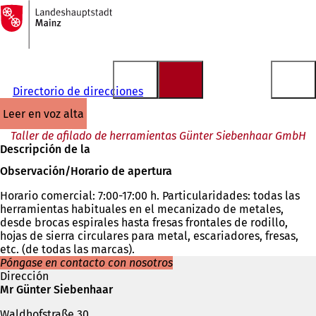
A
la
Saltar al contenido
página
de
inicio
Directorio de direcciones
leer en voz alta
Taller de afilado de herramientas Günter Siebenhaar GmbH
Descripción de la
Observación/Horario de apertura
Horario comercial: 7:00-17:00 h. Particularidades: todas las
herramientas habituales en el mecanizado de metales,
desde brocas espirales hasta fresas frontales de rodillo,
hojas de sierra circulares para metal, escariadores, fresas,
etc. (de todas las marcas).
Póngase en contacto con nosotros
Dirección
Mr Günter Siebenhaar
Waldhofstraße 30