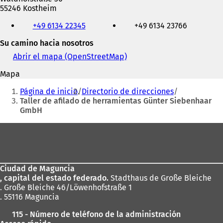
55246 Kostheim
Teléfono,
+49 6134 22345
+49 6134 23766
fax
y
Su camino hacia nosotros
dirección
de
Abrir el mapa (OpenStreetMap)
(
correo
S
Mapa
electrónico
e
Estás
a
Página de inicio
Directorio de direcciones
b
aquí:
Taller de afilado de herramientas Günter Siebenhaar
r
GmbH
e
e
Zona
n
de
u
n
los
a
Ciudad de Maguncia
pies
n
, capital del estado federado.
Stadthaus de Große Bleiche
u
. Große Bleiche 46/Löwenhofstraße 1
e
. 55116 Maguncia
v
a
115 - Número de teléfono de la administración
p