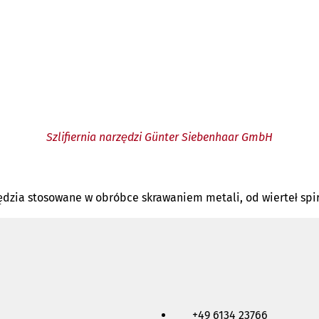
Szlifiernia narzędzi Günter Siebenhaar GmbH
zędzia stosowane w obróbce skrawaniem metali, od wierteł spir
+49 6134 23766