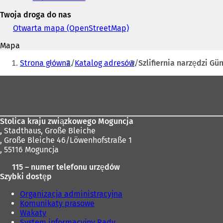
i
Twoja droga do nas
adres
e-
Otwarta mapa (OpenStreetMap)
(
mail
O
Mapa
t
Jesteś
w
Strona główna
Katalog adresów
Szlifiernia narzędzi G
i
tutaj:
e
Obszar
r
stóp
a
s
i
Stolica kraju związkowego Moguncja
ę
,
Stadthaus, Große Bleiche
w
, Große Bleiche 46/Löwenhofstraße 1
n
, 55116 Moguncja
o
w
115 – numer telefonu urzędów
e
Szybki dostęp
j
k
Organizacja administracyjna
a
Komunikaty prasowe
r
Wakaty
c
System informacyjny Rady