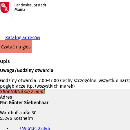
Do
strony
Przejdź do treści
głównej
Katalog adresów
czytać na głos
Opis
Uwaga/Godziny otwarcia
Godziny otwarcia: 7.00-17.00 Cechy szczególne: wszystkie nar
pogłębiacze itp. (wszystkich marek)
Skontaktuj się z nami
Adres
Pan Günter Siebenhaar
Waldhofstraße 30
55246 Kostheim
Telefon,
+49 6134 22345
faks