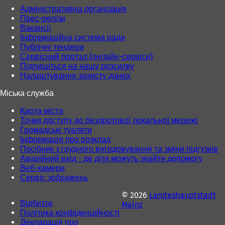
й
Адміністративна організація
в
Прес-релізи
к
Вакансії
л
Інформаційна система ради
а
Публічні тендери
д
Сервісний портал (онлайн-сервіси)
ц
Підпишіться на нашу розсилку
і
Налаштування захисту даних
)
Міська служба
Карта міста
Точки доступу до бездротової локальної мережі
Громадські туалети
Інформація про розклад
Посібник з грудного вигодовування та зміни підгузків
Аварійний вхід - де діти можуть знайти допомогу
Веб-камери
Сервіс зображень
© 2026
Landeshauptstadt
Відбиток
Mainz
Політика конфіденційності
Декларація про