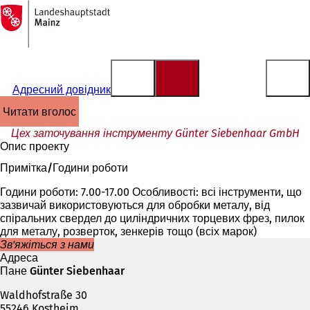
На
головну
Перейти до змісту
сторінку
Адресний довідник
читати вголос
Цех заточування інструменту Günter Siebenhaar GmbH
Опис проекту
Примітка/Години роботи
Години роботи: 7.00-17.00 Особливості: всі інструменти, що
зазвичай використовуються для обробки металу, від
спіральних свердел до циліндричних торцевих фрез, пилок
для металу, розверток, зенкерів тощо (всіх марок)
Зв'яжіться з нами
Адреса
Пане Günter Siebenhaar
Waldhofstraße 30
55246 Kostheim