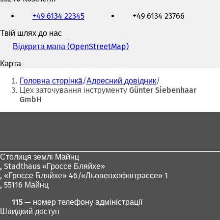
Телефон,
+49 6134 22345
+49 6134 23766
факс
та
Твій шлях до нас
адреса
електронної
Відкрита мапа (OpenStreetMap)
(
пошти
В
Карта
і
Ти
д
Головна сторінка
Адресний довідник
к
тут:
Цех заточування інструменту Günter Siebenhaar
р
GmbH
и
в
Зона
а
для
є
т
ніг
ь
Столиця землі Майнц
с
,
Stadthaus «Гроссе Бляйхе»
я
, «Гроссе Бляйхе» 46/«Льовенхофштрассе» 1
в
, 55116 Майнц
н
о
115 — номер телефону адміністрації
в
Швидкий доступ
і