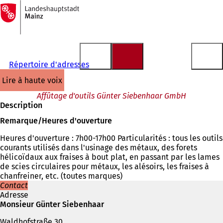
Vers
la
Accéder au contenu
page
d'accueil
Répertoire d'adresses
lire à haute voix
Affûtage d'outils Günter Siebenhaar GmbH
Description
Remarque/Heures d'ouverture
Heures d'ouverture : 7h00-17h00 Particularités : tous les outils
courants utilisés dans l'usinage des métaux, des forets
hélicoïdaux aux fraises à bout plat, en passant par les lames
de scies circulaires pour métaux, les alésoirs, les fraises à
chanfreiner, etc. (toutes marques)
Contact
Adresse
Monsieur Günter Siebenhaar
Waldhofstraße 30