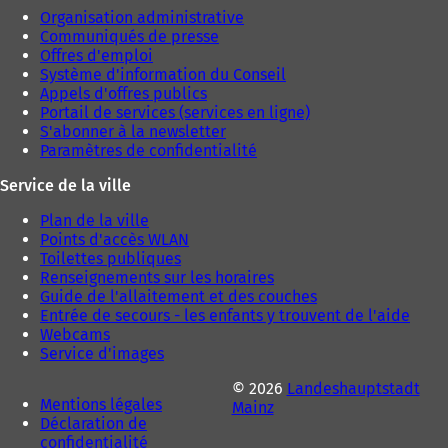
e
Organisation administrative
l
Communiqués de presse
o
Offres d'emploi
n
Système d'information du Conseil
g
Appels d'offres publics
l
Portail de services (services en ligne)
e
S'abonner à la newsletter
t
Paramètres de confidentialité
)
Service de la ville
Plan de la ville
Points d'accès WLAN
Toilettes publiques
Renseignements sur les horaires
Guide de l'allaitement et des couches
Entrée de secours - les enfants y trouvent de l'aide
Webcams
Service d'images
© 2026
Landeshauptstadt
Mentions légales
Mainz
Déclaration de
confidentialité