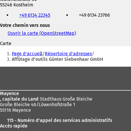
55246 Kostheim
Téléphone,
+49 6134 22345
+49 6134 23766
fax
et
Votre chemin vers nous
adresse
électronique
Ouvrir la carte (OpenStreetMap)
(
S
Carte
'
Vous
o
Page d'accueil
Répertoire d'adresses
u
êtes
Affûtage d'outils Günter Siebenhaar GmbH
v
ici
r
Pied
e
:
de
d
a
page
n
Mayence
s
, capitale du Land
Stadthaus Große Bleiche
u
Große Bleiche 46/Löwenhofstraße 1
n
55116 Mayence
n
o
115 - Numéro d'appel des services administratifs
u
Accès rapide
v