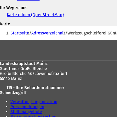
und
Ihr Weg zu uns
E-
Mail-
Karte öffnen (OpenStreetMap)
(
Adresse
Ö
Karte
f
Sie
f
Startseite
Adressverzeichnis
Werkzeugschleiferei Gün
n
befinden
e
Fußbereich
sich
t
i
hier:
n
e
Landeshauptstadt Mainz
i
Stadthaus Große Bleiche
n
Große Bleiche 46/Löwenhofstraße 1
e
55116 Mainz
m
n
115 - Ihre Behördenrufnummer
e
Schnellzugriff
u
e
Verwaltungsorganisation
n
Pressemeldungen
T
Stellenangebote
a
Ratsinformationssystem