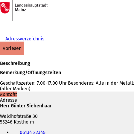
Zur
Startseite
Inhalt anspringen
Adressverzeichnis
vorlesen
Beschreibung
Bemerkung/Öffnungszeiten
Geschäftszeiten: 7.00-17.00 Uhr Besonderes: Alle in der Meta
(aller Marken)
Kontakt
Adresse
Herr Günter Siebenhaar
Waldhofstraße 30
55246 Kostheim
Telefon,
06134 22345
Fax