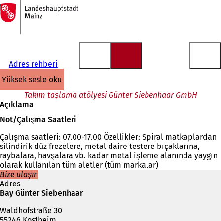
Ana
sayfaya
İçeriğe atla
Adres rehberi
yüksek sesle oku
Takım taşlama atölyesi Günter Siebenhaar GmbH
Açıklama
Not/Çalışma Saatleri
Çalışma saatleri: 07.00-17.00 Özellikler: Spiral matkaplardan
silindirik düz frezelere, metal daire testere bıçaklarına,
raybalara, havşalara vb. kadar metal işleme alanında yaygın
olarak kullanılan tüm aletler (tüm markalar)
Bize ulaşın
Adres
Bay Günter Siebenhaar
Waldhofstraße 30
55246 Kostheim