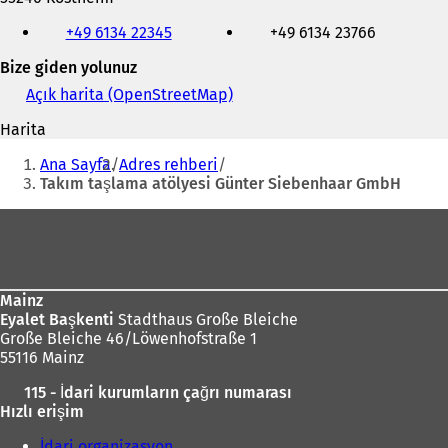
Telefon,
+49 6134 22345
+49 6134 23766
faks
ve
Bize giden yolunuz
e-
posta
Açık harita (OpenStreetMap)
(
adresi
Y
Harita
e
Buradasınız:
n
Ana Sayfa
Adres rehberi
i
Takım taşlama atölyesi Günter Siebenhaar GmbH
b
i
Ayak
r
bölgesi
s
e
k
Mainz
m
Eyalet Başkenti
Stadthaus Große Bleiche
e
Große Bleiche 46/Löwenhofstraße 1
d
55116 Mainz
e
a
115 - İdari kurumların çağrı numarası
ç
Hızlı erişim
ı
l
İdari organizasyon