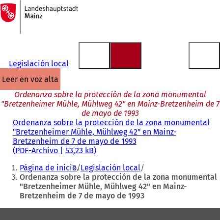
A
la
Saltar al contenido
página
de
inicio
Legislación local
leer en voz alta
Ordenanza sobre la protección de la zona monumental
"Bretzenheimer Mühle, Mühlweg 42" en Mainz-Bretzenheim de 7
de mayo de 1993
Ordenanza sobre la protección de la zona monumental
"Bretzenheimer Mühle, Mühlweg 42" en Mainz-
Bretzenheim de 7 de mayo de 1993
PDF
-Archivo
53,23 kB
Estás
Página de inicio
Legislación local
aquí:
Ordenanza sobre la protección de la zona monumental
"Bretzenheimer Mühle, Mühlweg 42" en Mainz-
Bretzenheim de 7 de mayo de 1993
Zona