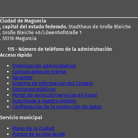
de
los
Ciudad de Maguncia
pies
, capital del estado federado.
Stadthaus de Große Bleiche
. Große Bleiche 46/Löwenhofstraße 1
. 55116 Maguncia
115 - Número de teléfono de la administración
Acceso rápido
Organización administrativa
Comunicados de prensa
Vacantes
Sistema de información del Consejo
Concursos públicos
Portal de servicios (servicios en línea)
Suscríbase a nuestro boletín
Configuración de la protección de datos
Servicio municipal
Plano de la ciudad
Puntos de acceso WLAN