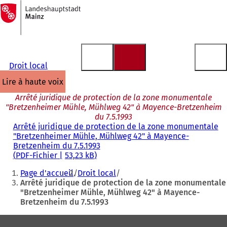
Vers
la
Accéder au contenu
page
d'accueil
Droit local
lire à haute voix
Arrêté juridique de protection de la zone monumentale
"Bretzenheimer Mühle, Mühlweg 42" à Mayence-Bretzenheim
du 7.5.1993
Arrêté juridique de protection de la zone monumentale
"Bretzenheimer Mühle, Mühlweg 42" à Mayence-
Bretzenheim du 7.5.1993
PDF
-Fichier
53,23 kB
Vous
Page d'accueil
Droit local
êtes
Arrêté juridique de protection de la zone monumentale
"Bretzenheimer Mühle, Mühlweg 42" à Mayence-
ici
Bretzenheim du 7.5.1993
:
Pied