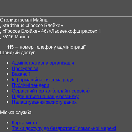
для
ніг
Столиця землі Майнц
,
Stadthaus «Гроссе Бляйхе»
, «Гроссе Бляйхе» 46/«Льовенхофштрассе» 1
, 55116 Майнц
115 — номер телефону адміністрації
Швидкий доступ
Адміністративна організація
Прес-релізи
Вакансії
Інформаційна система ради
Публічні тендери
Сервісний портал (онлайн-сервіси)
Підпишіться на нашу розсилку
Налаштування захисту даних
Міська служба
Карта міста
Точки доступу до бездротової локальної мережі