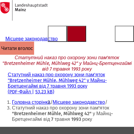
На
головну
Перейти до змісту
сторінку
Місцеве законодавство
читати вголос
Статутний наказ про охорону зони пам'яток
"Bretzenheimer Mühle, Mühlweg 42" у Майнц-Бретценгаймі
від 7 травня 1993 року
Статутний наказ про охорону зони пам'яток
"Bretzenheimer Mühle, Mühlweg 42" у Майнц-
Бретценгаймі від 7 травня 1993 року
PDF
-Файл
53,23 kB
Ти
Головна сторінка
Місцеве законодавство
тут:
Статутний наказ про охорону зони пам'яток
"Bretzenheimer Mühle, Mühlweg 42" у Майнц-
Бретценгаймі від 7 травня 1993 року
Зона