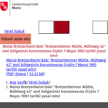
Ana
sayfaya
İçeriğe atla
Yerel hukuk
yüksek sesle oku
Mainz-Bretzenheim'daki "Bretzenheimer Mühle, Mühlweg 42"
anıt bölgesinin korunmasına ilişkin 7 Mayıs 1993 tarihli yasal
emir
Mainz-Bretzenheim'daki "Bretzenheimer Mühle, Mühlweg
42" anıt bölgesinin korunmasına ilişkin 7 Mayıs 1993
tarihli yasal emir
PDF
-Dosya
53,23 kB
Buradasınız:
Ana Sayfa
Yerel hukuk
Mainz-Bretzenheim'daki "Bretzenheimer Mühle,
Mühlweg 42" anıt bölgesinin korunmasına ilişkin 7
Mayıs 1993 tarihli yasal emir
Ayak