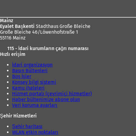
bölgesi
Mainz
Eyalet Başkenti
Stadthaus Große Bleiche
Große Bleiche 46/Löwenhofstraße 1
55116 Mainz
115 - İdari kurumların çağrı numarası
Hızlı erişim
İdari organizasyon
Basın Bültenleri
Boş İşler
Konsey bilgi sistemi
Kamu ihaleleri
Hizmet portalı (çevrimiçi hizmetler)
Haber bültenimize abone olun
Veri koruma ayarları
Şehir Hizmetleri
Şehir haritası
WLAN etkin noktaları