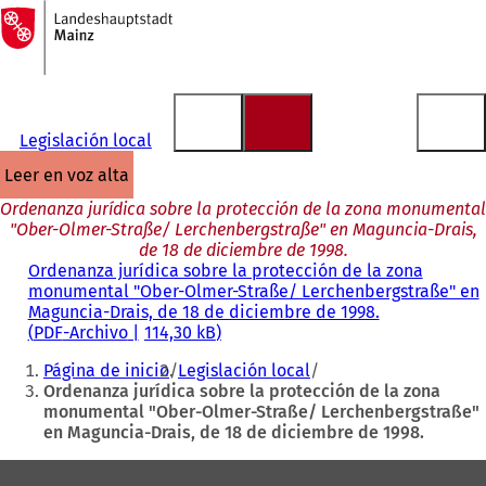
A
la
Saltar al contenido
página
de
inicio
Legislación local
leer en voz alta
Ordenanza jurídica sobre la protección de la zona monumental
"Ober-Olmer-Straße/ Lerchenbergstraße" en Maguncia-Drais,
de 18 de diciembre de 1998.
Ordenanza jurídica sobre la protección de la zona
monumental "Ober-Olmer-Straße/ Lerchenbergstraße" en
Maguncia-Drais, de 18 de diciembre de 1998.
PDF
-Archivo
114,30 kB
Estás
Página de inicio
Legislación local
aquí:
Ordenanza jurídica sobre la protección de la zona
monumental "Ober-Olmer-Straße/ Lerchenbergstraße"
en Maguncia-Drais, de 18 de diciembre de 1998.
Zona