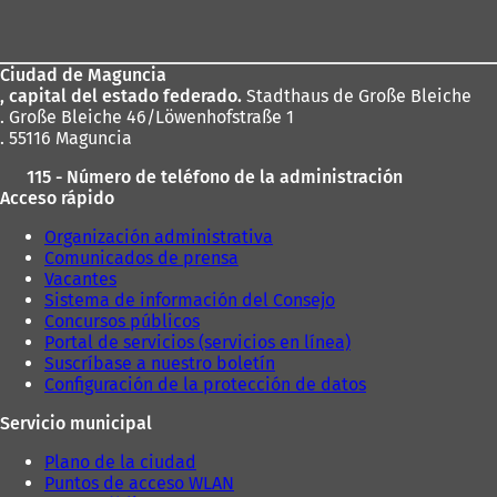
de
los
Ciudad de Maguncia
pies
, capital del estado federado.
Stadthaus de Große Bleiche
. Große Bleiche 46/Löwenhofstraße 1
. 55116 Maguncia
115 - Número de teléfono de la administración
Acceso rápido
Organización administrativa
Comunicados de prensa
Vacantes
Sistema de información del Consejo
Concursos públicos
Portal de servicios (servicios en línea)
Suscríbase a nuestro boletín
Configuración de la protección de datos
Servicio municipal
Plano de la ciudad
Puntos de acceso WLAN