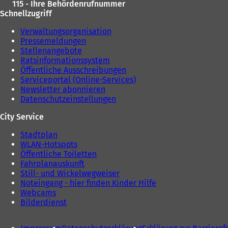
115 - Ihre Behördenrufnummer
Schnellzugriff
Verwaltungsorganisation
Pressemeldungen
Stellenangebote
Ratsinformationssystem
Öffentliche Ausschreibungen
Serviceportal (Online-Services)
Newsletter abonnieren
Datenschutzeinstellungen
City Service
Stadtplan
WLAN-Hotspots
Öffentliche Toiletten
Fahrplanauskunft
Still- und Wickelwegweiser
Noteingang - hier finden Kinder Hilfe
Webcams
Bilderdienst