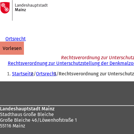
Zur
Startseite
Inhalt anspringen
Ortsrecht
vorlesen
Rechtsverordnung zur Unterschutz
Rechtsverordnung zur Unterschutzstellung der Denkmalzon
Sie
Startseite
Ortsrecht
Rechtsverordnung zur Unterschutz
befinden
Fußbereich
sich
hier:
Landeshauptstadt Mainz
Stadthaus Große Bleiche
Große Bleiche 46/Löwenhofstraße 1
55116 Mainz