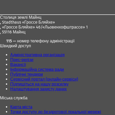
для
ніг
Столиця землі Майнц
,
Stadthaus «Гроссе Бляйхе»
, «Гроссе Бляйхе» 46/«Льовенхофштрассе» 1
, 55116 Майнц
115 — номер телефону адміністрації
Швидкий доступ
Адміністративна організація
Прес-релізи
Вакансії
Інформаційна система ради
Публічні тендери
Сервісний портал (онлайн-сервіси)
Підпишіться на нашу розсилку
Налаштування захисту даних
Міська служба
Карта міста
Точки доступу до бездротової локальної мережі