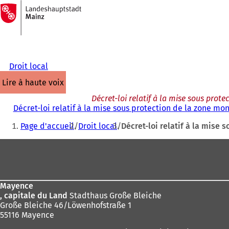
Vers
la
Accéder au contenu
page
d'accueil
Droit local
lire à haute voix
Décret-loi relatif à la mise sous pro
Décret-loi relatif à la mise sous protection de la zone 
Vous
Page d'accueil
Droit local
Décret-loi relatif à la mis
êtes
Pied
ici
de
:
page
Mayence
, capitale du Land
Stadthaus Große Bleiche
Große Bleiche 46/Löwenhofstraße 1
55116 Mayence