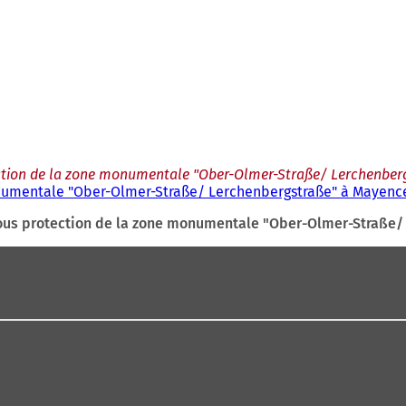
tection de la zone monumentale "Ober-Olmer-Straße/ Lerchenber
monumentale "Ober-Olmer-Straße/ Lerchenbergstraße" à Mayence-
e sous protection de la zone monumentale "Ober-Olmer-Straße/